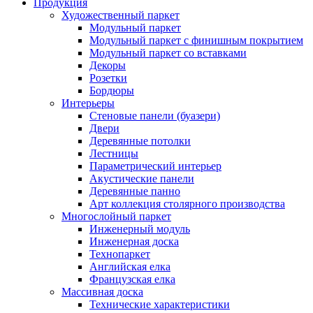
Продукция
Художественный паркет
Модульный паркет
Модульный паркет с финишным покрытием
Модульный паркет со вставками
Декоры
Розетки
Бордюры
Интерьеры
Стеновые панели (буазери)
Двери
Деревянные потолки
Лестницы
Параметрический интерьер
Акустические панели
Деревянные панно
Арт коллекция столярного производства
Многослойный паркет
Инженерный модуль
Инженерная доска
Технопаркет
Английская елка
Французская елка
Массивная доска
Технические характеристики