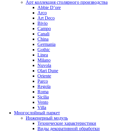
Арт коллекция столярного производства
Abbie D’ore
Arco
Art Deco
Bivio
Campo
Canali
China
Germania
Gothic
Linea
Milano
Nuvola
Olari Dune
Oriente
Parco
Regola
Roma
Sicilia
Vento
Villa
Многослойный паркет
Инженерный модуль
Технические характеристики
Виды декоративной обработки