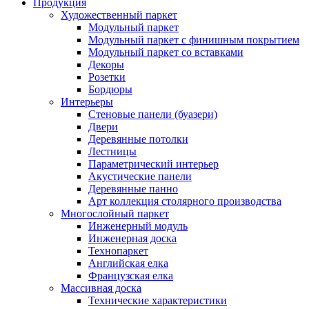
Продукция
Художественный паркет
Модульный паркет
Модульный паркет с финишным покрытием
Модульный паркет со вставками
Декоры
Розетки
Бордюры
Интерьеры
Стеновые панели (буазери)
Двери
Деревянные потолки
Лестницы
Параметрический интерьер
Акустические панели
Деревянные панно
Арт коллекция столярного производства
Многослойный паркет
Инженерный модуль
Инженерная доска
Технопаркет
Английская елка
Французская елка
Массивная доска
Технические характеристики