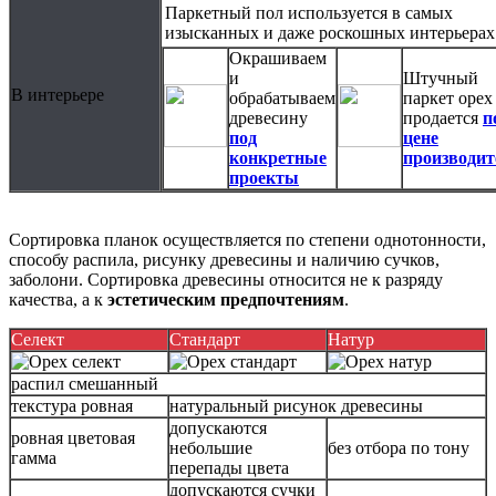
Паркетный пол используется в самых
изысканных и даже роскошных интерьерах
Окрашиваем
и
Штучный
В интерьере
обрабатываем
паркет орех
древесину
продается
п
под
цене
конкретные
производит
проекты
Сортировка планок осуществляется по степени однотонности,
способу распила, рисунку древесины и наличию сучков,
заболони. Сортировка древесины относится не к разряду
качества, а к
эстетическим предпочтениям
.
Селект
Стандарт
Натур
распил смешанный
текстура ровная
натуральный рисунок древесины
допускаются
ровная цветовая
небольшие
без отбора по тону
гамма
перепады цвета
допускаются сучки