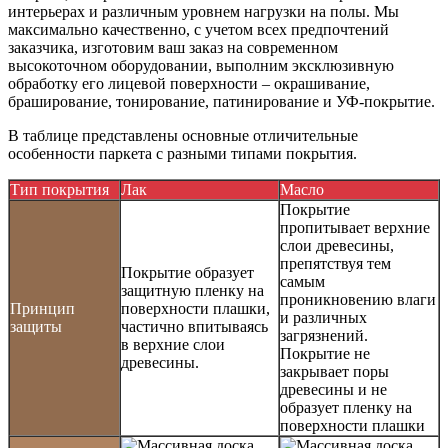
интерьерах и различным уровнем нагрузки на полы. Мы
максимально качественно, с учетом всех предпочтений
заказчика, изготовим ваш заказ на современном
высокоточном оборудовании, выполним эксклюзивную
обработку его лицевой поверхности – окрашивание,
браширование, тонирование, патинирование и УФ-покрытие.
В таблице представлены основные отличительные
особенности паркета с разными типами покрытия.
Тип покрытия
Лак
Масло
Покрытие
пропитывает верхние
слои древесины,
препятствуя тем
Покрытие образует
самым
защитную пленку на
проникновению влаги
Принцип
поверхности плашки,
и различных
защиты
частично впитываясь
загрязнений.
в верхние слои
Покрытие не
древесины.
закрывает поры
древесины и не
образует пленку на
поверхности плашки