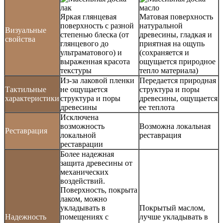
Яркая глянцевая
Матовая поверхность
поверхность с разной
натуральной
Визуальные
степенью блеска (от
древесины, гладкая и
свойства
глянцевого до
приятная на ощупь
ультраматового) и
(сохраняется и
выраженная красота
ощущается природное
текстуры
тепло материала)
Из-за лаковой пленки
Передается природная
Тактильные
не ощущается
структура и поры
характеристики
структура и поры
древесины, ощущается
древесины
ее теплота
Исключена
возможность
Возможна локальная
Реставрация
локальной
реставрация
реставрации
Более надежная
защита древесины от
механических
воздействий.
Поверхность, покрыта
лаком, можно
укладывать в
Покрытый маслом,
Надежность
помещениях с
лучше укладывать в