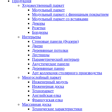
Продукция
Художественный паркет
Модульный паркет
Модульный паркет с финишным покрытием
Модульный паркет со вставками
Декоры
Розетки
Бордюры
Интерьеры
Стеновые панели (буазери)
Двери
Деревянные потолки
Лестницы
Параметрический интерьер
Акустические панели
Деревянные панно
Арт коллекция столярного производства
Многослойный паркет
Инженерный модуль
Инженерная доска
Технопаркет
Английская елка
Французская елка
Массивная доска
Технические характеристики