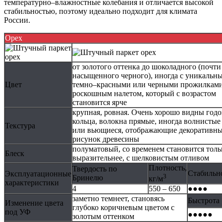
температурно–влажностные колебания и отличается высокой
стабильностью, поэтому идеально подходит для климата
России.
Орех
от золотого оттенка до шоколадного (почти
насыщенного черного), иногда с уникальн
Цвет
темно–красными или черными прожилками
роскошным налетом, который с возрастом
становится ярче
крупная, ровная. Очень хорошо видны год
кольца, волокна прямые, иногда волнистые
Текстура
или вьющиеся, отображающие декоративн
рисунок древесины
полуматовый, со временем становится толь
Блеск
выразительнее, с шелковистым отливом
Плотность,
Твердость по
Стабильн
Эксплуатационные
3
Бринелю
кг/м
характеристики
4
550 – 650
●●●●
заметно темнеет, становясь
Быстрота
Изменение цвета
глубоко коричневым цветом с
под УФ
●●●●●
золотым оттенком