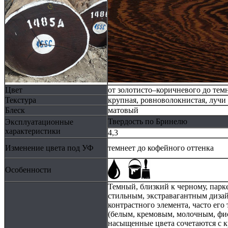
Цвет
от золотисто–коричневого до те
Текстура
крупная, ровноволокнистая, лучи
Блеск
матовый
Твердость по Бринелю
Эксплуатационные
характеристики
4,3
Изменение цвета под УФ
темнеет до кофейного оттенка
Особенности
Темный, близкий к черному, парк
стильным, экстравагантным дизайн
контрастного элемента, часто ег
(белым, кремовым, молочным, фи
насыщенные цвета сочетаются с к