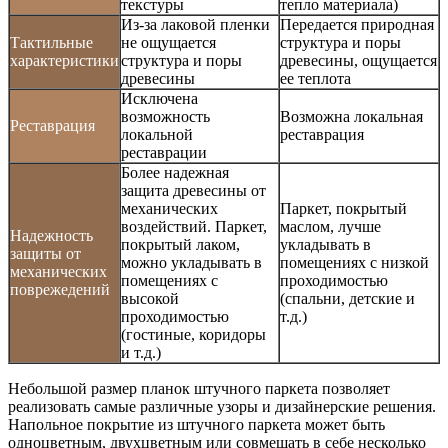
текстуры
тепло материала)
Из-за лаковой пленки
Передается природная
Тактильные
не ощущается
структура и поры
характеристики
структура и поры
древесины, ощущается
древесины
ее теплота
Исключена
возможность
Возможна локальная
Реставрация
локальной
реставрация
реставрации
Более надежная
защита древесины от
механических
Паркет, покрытый
воздействий. Паркет,
маслом, лучше
Надежность
покрытый лаком,
укладывать в
защиты от
можно укладывать в
помещениях с низкой
механических
помещениях с
проходимостью
поврежедений
высокой
(спальни, детские и
проходимостью
т.д.)
(гостиные, коридоры
и т.д.)
Небольшой размер планок штучного паркета позволяет
реализовать самые различные узоры и дизайнерские решения.
Напольное покрытие из штучного паркета может быть
одноцветным, двухцветным или совмещать в себе несколько