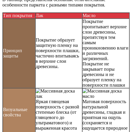
особенности паркета с разными типами покрытия.
Тип покрытия
Лак
Масло
Покрытие
пропитывает верхние
слои древесины,
препятствуя тем
Покрытие образует
самым
защитную пленку на
проникновению влаги
Принцип
поверхности плашки,
и различных
защиты
частично впитываясь
загрязнений.
в верхние слои
Покрытие не
древесины.
закрывает поры
древесины и не
образует пленку на
поверхности плашки
Яркая глянцевая
Матовая поверхность
поверхность с разной
натуральной
Визуальные
степенью блеска (от
древесины, гладкая и
свойства
глянцевого до
приятная на ощупь
ультраматового) и
(сохраняется и
выраженная красота
ощущается природное