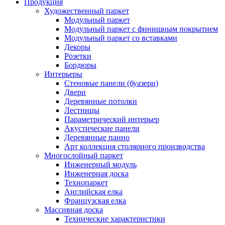
Продукция
Художественный паркет
Модульный паркет
Модульный паркет с финишным покрытием
Модульный паркет со вставками
Декоры
Розетки
Бордюры
Интерьеры
Стеновые панели (буазери)
Двери
Деревянные потолки
Лестницы
Параметрический интерьер
Акустические панели
Деревянные панно
Арт коллекция столярного производства
Многослойный паркет
Инженерный модуль
Инженерная доска
Технопаркет
Английская елка
Французская елка
Массивная доска
Технические характеристики