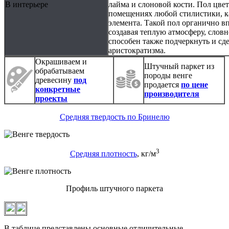
В интерьере
лайма и слоновой кости. Пол цве
помещениях любой стилистики, ка
элемента. Такой пол органично в
создавая теплую атмосферу, слов
способен также подчеркнуть и сд
аристократизма.
Окрашиваем и
Штучный паркет из
обрабатываем
породы венге
древесину
под
продается
по цене
конкретные
производителя
проекты
Средняя твердость по Бринелю
3
Средняя плотность
, кг/м
Профиль штучного паркета
В таблице представлены основные отличительные