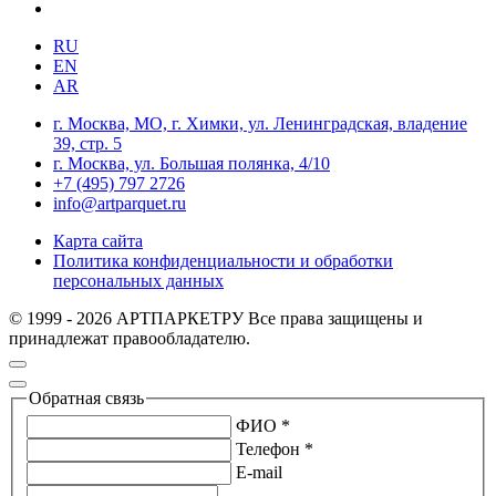
RU
EN
AR
г. Москва, МО, г. Химки, ул. Ленинградская, владение
39, стр. 5
г. Москва, ул. Большая полянка, 4/10
+7 (495) 797 2726
info@artparquet.ru
Карта сайта
Политика конфиденциальности и обработки
персональных данных
© 1999 - 2026 АРТПАРКЕТРУ Все права защищены и
принадлежат правообладателю.
Обратная связь
ФИО *
Телефон *
E-mail