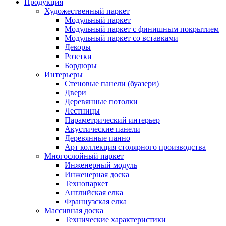
Продукция
Художественный паркет
Модульный паркет
Модульный паркет с финишным покрытием
Модульный паркет со вставками
Декоры
Розетки
Бордюры
Интерьеры
Стеновые панели (буазери)
Двери
Деревянные потолки
Лестницы
Параметрический интерьер
Акустические панели
Деревянные панно
Арт коллекция столярного производства
Многослойный паркет
Инженерный модуль
Инженерная доска
Технопаркет
Английская елка
Французская елка
Массивная доска
Технические характеристики