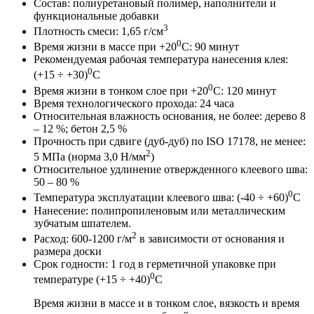
Состав: полиуретановый полимер, наполнители и
функциональные добавки
3
Плотность смеси: 1,65 г/см
0
Время жизни в массе при +20
С: 90 минут
Рекомендуемая рабочая температура нанесения клея:
0
(+15 ÷ +30)
C
0
Время жизни в тонком слое при +20
C: 120 минут
Время технологического прохода: 24 часа
Относительная влажность основания, не более: дерево 8
– 12 %; бетон 2,5 %
Прочность при сдвиге (дуб-дуб) по ISO 17178, не менее:
2
5 МПа (норма 3,0 Н/мм
)
Относительное удлинение отвержденного клеевого шва:
50 – 80 %
0
Температура эксплуатации клеевого шва: (-40 ÷ +60)
C
Нанесение: полипропиленовым или металлическим
зубчатым шпателем.
2
Расход: 600-1200 г/м
в зависимости от основания и
размера доски
Срок годности: 1 год в герметичной упаковке при
0
температуре (+15 ÷ +40)
C
Время жизни в массе и в тонком слое, вязкость и время