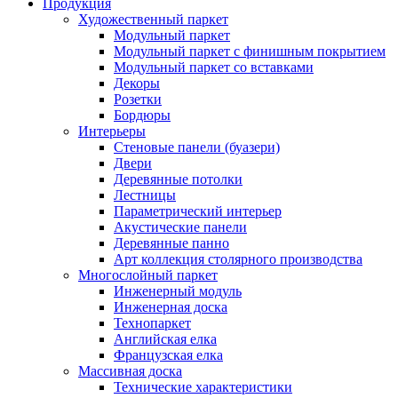
Продукция
Художественный паркет
Модульный паркет
Модульный паркет с финишным покрытием
Модульный паркет со вставками
Декоры
Розетки
Бордюры
Интерьеры
Стеновые панели (буазери)
Двери
Деревянные потолки
Лестницы
Параметрический интерьер
Акустические панели
Деревянные панно
Арт коллекция столярного производства
Многослойный паркет
Инженерный модуль
Инженерная доска
Технопаркет
Английская елка
Французская елка
Массивная доска
Технические характеристики