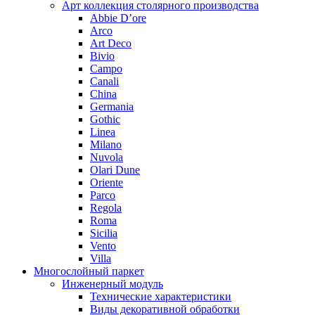
Арт коллекция столярного производства
Abbie D’ore
Arco
Art Deco
Bivio
Campo
Canali
China
Germania
Gothic
Linea
Milano
Nuvola
Olari Dune
Oriente
Parco
Regola
Roma
Sicilia
Vento
Villa
Многослойный паркет
Инженерный модуль
Технические характеристики
Виды декоративной обработки