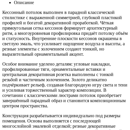
Описание
Кессонный потолок выполнен в парадной классической
стилистике с выраженной симметрией, глубокой пластикой
профилей и богатой декоративной проработкой. Чёткая
прямоугольная сетка кессонов формирует архитектурный
ритм, а многоуровневая профилировка придаёт потолку объём
и статусность. Внутренние плоскости кессонов окрашены в
светлую эмаль, что усиливает ощущение воздуха и высоты, а
резные элементы с золочением создают тонкий, но
выразительный орнаментальный акцент.
Особое внимание уделено деталям: угловые накладки,
профилированные тяги, орнаментальные вставки и
центральная декоративная розетка выполнены с тонкой
резьбой и частичным золочением. Золото деликатно
подчёркивает рельеф, создавая благородную игру света и тени
и усиливая торжественный характер композиции. В
сочетании с классическими люстрами потолок приобретает
завершённый парадный образ и становится композиционным
центром пространства.
Конструкция разрабатывается индивидуально под размеры
помещения. Основа выполняется с последующей
многослойной эмалевой отделкой; резные декоративные