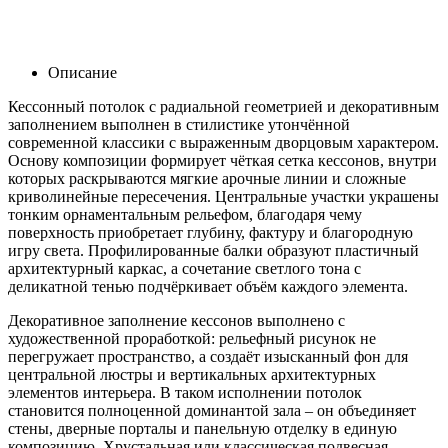
Описание
Кессонный потолок с радиальной геометрией и декоративным
заполнением выполнен в стилистике утончённой
современной классики с выраженным дворцовым характером.
Основу композиции формирует чёткая сетка кессонов, внутри
которых раскрываются мягкие арочные линии и сложные
криволинейные пересечения. Центральные участки украшены
тонким орнаментальным рельефом, благодаря чему
поверхность приобретает глубину, фактуру и благородную
игру света. Профилированные балки образуют пластичный
архитектурный каркас, а сочетание светлого тона с
деликатной тенью подчёркивает объём каждого элемента.
Декоративное заполнение кессонов выполнено с
художественной проработкой: рельефный рисунок не
перегружает пространство, а создаёт изысканный фон для
центральной люстры и вертикальных архитектурных
элементов интерьера. В таком исполнении потолок
становится полноценной доминантой зала – он объединяет
стены, дверные порталы и панельную отделку в единую
композицию. Хрустальная или классическая подвесная