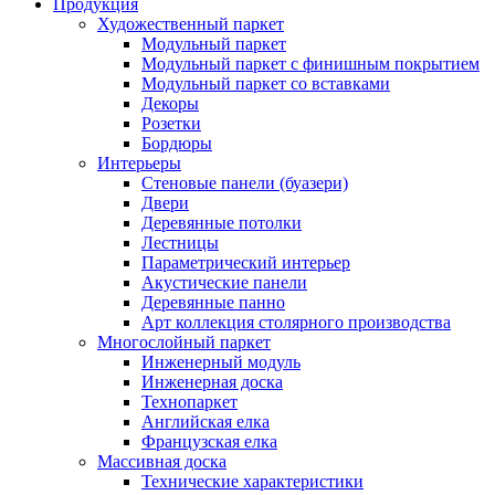
Продукция
Художественный паркет
Модульный паркет
Модульный паркет с финишным покрытием
Модульный паркет со вставками
Декоры
Розетки
Бордюры
Интерьеры
Стеновые панели (буазери)
Двери
Деревянные потолки
Лестницы
Параметрический интерьер
Акустические панели
Деревянные панно
Арт коллекция столярного производства
Многослойный паркет
Инженерный модуль
Инженерная доска
Технопаркет
Английская елка
Французская елка
Массивная доска
Технические характеристики