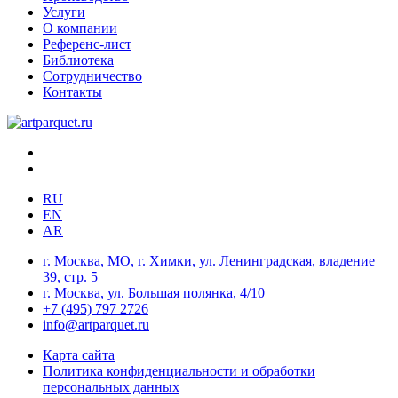
Услуги
О компании
Референс-лист
Библиотека
Сотрудничество
Контакты
RU
EN
AR
г. Москва, МО, г. Химки, ул. Ленинградская, владение
39, стр. 5
г. Москва, ул. Большая полянка, 4/10
+7 (495) 797 2726
info@artparquet.ru
Карта сайта
Политика конфиденциальности и обработки
персональных данных