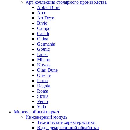
Арт коллекция столярного производства
Abbie D’ore
Arco
Art Deco
Bivio
Campo
Canali
China
Germania
Gothic
Linea
Milano
Nuvola
Olari Dune
Oriente
Parco
Regola
Roma
Sicilia
Vento
Villa
Многослойный паркет
Инженерный модуль
Технические характеристики
Виды декоративной обработки