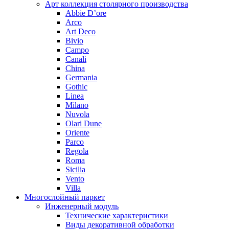
Арт коллекция столярного производства
Abbie D’ore
Arco
Art Deco
Bivio
Campo
Canali
China
Germania
Gothic
Linea
Milano
Nuvola
Olari Dune
Oriente
Parco
Regola
Roma
Sicilia
Vento
Villa
Многослойный паркет
Инженерный модуль
Технические характеристики
Виды декоративной обработки