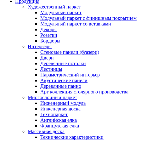
Продукция
Художественный паркет
Модульный паркет
Модульный паркет с финишным покрытием
Модульный паркет со вставками
Декоры
Розетки
Бордюры
Интерьеры
Стеновые панели (буазери)
Двери
Деревянные потолки
Лестницы
Параметрический интерьер
Акустические панели
Деревянные панно
Арт коллекция столярного производства
Многослойный паркет
Инженерный модуль
Инженерная доска
Технопаркет
Английская елка
Французская елка
Массивная доска
Технические характеристики