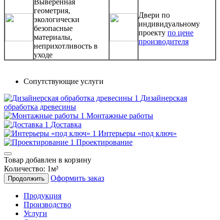
Выверенная
геометрия,
Двери по
экологически
индивидуальному
безопасные
проекту
по цене
материалы,
производителя
неприхотливость в
уходе
Сопутствующие услуги
Дизайнерская
обработка древесины
Монтажные работы
Доставка
Интерьеры «под ключ»
Проектирование
Товар добавлен в корзину
Количество:
1
м²
Оформить заказ
Продолжить
Продукция
Производство
Услуги