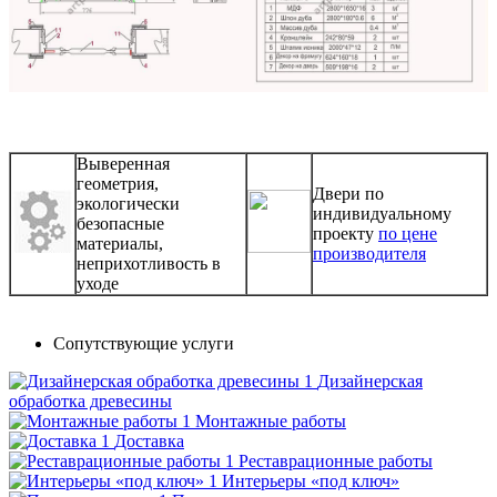
Выверенная
геометрия,
Двери по
экологически
индивидуальному
безопасные
проекту
по цене
материалы,
производителя
неприхотливость в
уходе
Сопутствующие услуги
Дизайнерская
обработка древесины
Монтажные работы
Доставка
Реставрационные работы
Интерьеры «под ключ»