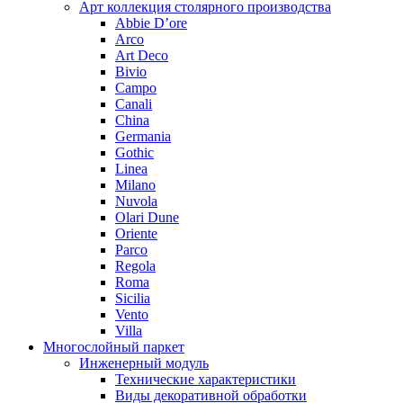
Арт коллекция столярного производства
Abbie D’ore
Arco
Art Deco
Bivio
Campo
Canali
China
Germania
Gothic
Linea
Milano
Nuvola
Olari Dune
Oriente
Parco
Regola
Roma
Sicilia
Vento
Villa
Многослойный паркет
Инженерный модуль
Технические характеристики
Виды декоративной обработки