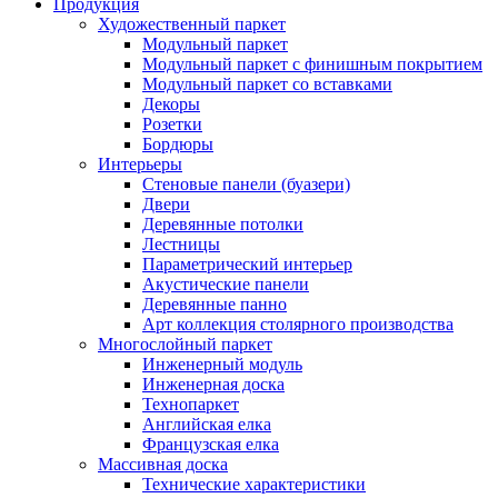
Продукция
Художественный паркет
Модульный паркет
Модульный паркет с финишным покрытием
Модульный паркет со вставками
Декоры
Розетки
Бордюры
Интерьеры
Стеновые панели (буазери)
Двери
Деревянные потолки
Лестницы
Параметрический интерьер
Акустические панели
Деревянные панно
Арт коллекция столярного производства
Многослойный паркет
Инженерный модуль
Инженерная доска
Технопаркет
Английская елка
Французская елка
Массивная доска
Технические характеристики