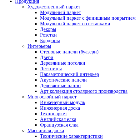
Продукция
Художественный паркет
Модульный паркет
Модульный паркет с финишным покрытием
Модульный паркет со вставками
Декоры
Розетки
Бордюры
Интерьеры
Стеновые панели (буазери)
Двери
Деревянные потолки
Лестницы
Параметрический интерьер
Акустические панели
Деревянные панно
Арт коллекция столярного производства
Многослойный паркет
Инженерный модуль
Инженерная доска
Технопаркет
Английская елка
Французская елка
Массивная доска
Технические характеристики