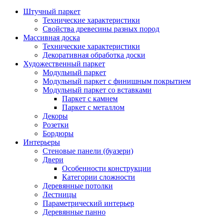
Штучный паркет
Технические характеристики
Свойства древесины разных пород
Массивная доска
Технические характеристики
Декоративная обработка доски
Художественный паркет
Модульный паркет
Модульный паркет с финишным покрытием
Модульный паркет со вставками
Паркет с камнем
Паркет с металлом
Декоры
Розетки
Бордюры
Интерьеры
Стеновые панели (буазери)
Двери
Особенности конструкции
Категории сложности
Деревянные потолки
Лестницы
Параметрический интерьер
Деревянные панно