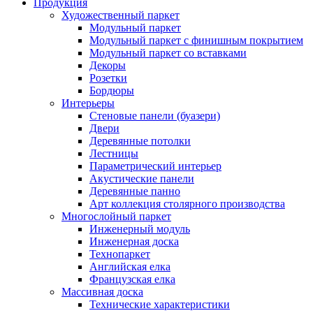
Продукция
Художественный паркет
Модульный паркет
Модульный паркет с финишным покрытием
Модульный паркет со вставками
Декоры
Розетки
Бордюры
Интерьеры
Стеновые панели (буазери)
Двери
Деревянные потолки
Лестницы
Параметрический интерьер
Акустические панели
Деревянные панно
Арт коллекция столярного производства
Многослойный паркет
Инженерный модуль
Инженерная доска
Технопаркет
Английская елка
Французская елка
Массивная доска
Технические характеристики