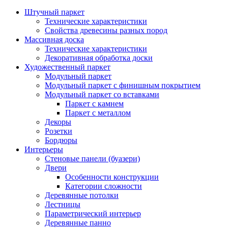
Штучный паркет
Технические характеристики
Свойства древесины разных пород
Массивная доска
Технические характеристики
Декоративная обработка доски
Художественный паркет
Модульный паркет
Модульный паркет с финишным покрытием
Модульный паркет со вставками
Паркет с камнем
Паркет с металлом
Декоры
Розетки
Бордюры
Интерьеры
Стеновые панели (буазери)
Двери
Особенности конструкции
Категории сложности
Деревянные потолки
Лестницы
Параметрический интерьер
Деревянные панно