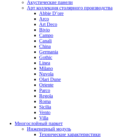
Акустические панели
Арт коллекция столярного производства
Abbie D’ore
Arco
Art Deco
Bivio
Campo
Canali
China
Germania
Gothic
Linea
Milano
Nuvola
Olari Dune
Oriente
Parco
Regola
Roma
Sicilia
Vento
Villa
Многослойный паркет
Инженерный модуль
Технические характеристики