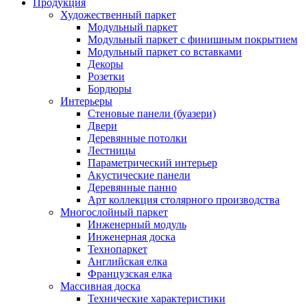
Продукция
Художественный паркет
Модульный паркет
Модульный паркет с финишным покрытием
Модульный паркет со вставками
Декоры
Розетки
Бордюры
Интерьеры
Стеновые панели (буазери)
Двери
Деревянные потолки
Лестницы
Параметрический интерьер
Акустические панели
Деревянные панно
Арт коллекция столярного производства
Многослойный паркет
Инженерный модуль
Инженерная доска
Технопаркет
Английская елка
Французская елка
Массивная доска
Технические характеристики