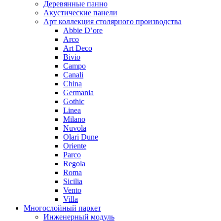
Деревянные панно
Акустические панели
Арт коллекция столярного производства
Abbie D’ore
Arco
Art Deco
Bivio
Campo
Canali
China
Germania
Gothic
Linea
Milano
Nuvola
Olari Dune
Oriente
Parco
Regola
Roma
Sicilia
Vento
Villa
Многослойный паркет
Инженерный модуль