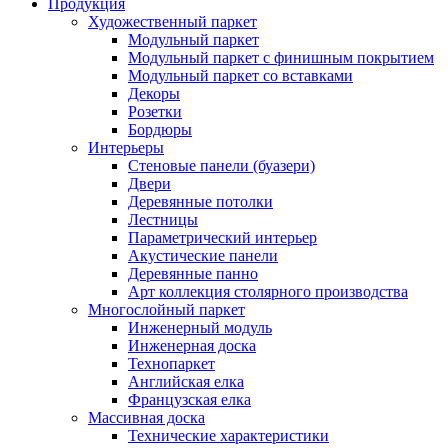
Продукция
Художественный паркет
Модульный паркет
Модульный паркет с финишным покрытием
Модульный паркет со вставками
Декоры
Розетки
Бордюры
Интерьеры
Стеновые панели (буазери)
Двери
Деревянные потолки
Лестницы
Параметрический интерьер
Акустические панели
Деревянные панно
Арт коллекция столярного производства
Многослойный паркет
Инженерный модуль
Инженерная доска
Технопаркет
Английская елка
Французская елка
Массивная доска
Технические характеристики