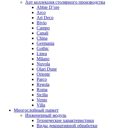
Арт коллекция столярного производства
Abbie D’ore
Arco
Art Deco
Bivio
Campo
Canali
China
Germania
Gothic
Linea
Milano
Nuvola
Olari Dune
Oriente
Parco
Regola
Roma
Sicilia
Vento
Villa
Многослойный паркет
Инженерный модуль
Технические характеристики
Виды декоративной обработки