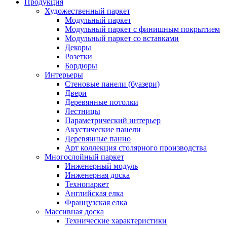
Продукция
Художественный паркет
Модульный паркет
Модульный паркет с финишным покрытием
Модульный паркет со вставками
Декоры
Розетки
Бордюры
Интерьеры
Стеновые панели (буазери)
Двери
Деревянные потолки
Лестницы
Параметрический интерьер
Акустические панели
Деревянные панно
Арт коллекция столярного производства
Многослойный паркет
Инженерный модуль
Инженерная доска
Технопаркет
Английская елка
Французская елка
Массивная доска
Технические характеристики