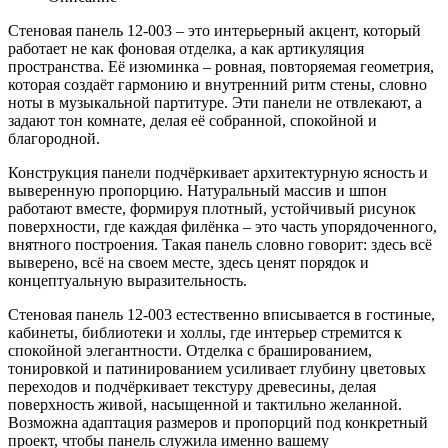
Стеновая панель 12-003 – это интерьерный акцент, который
работает не как фоновая отделка, а как артикуляция
пространства. Её изюминка – ровная, повторяемая геометрия,
которая создаёт гармонию и внутренний ритм стены, словно
ноты в музыкальной партитуре. Эти панели не отвлекают, а
задают тон комнате, делая её собранной, спокойной и
благородной.
Конструкция панели подчёркивает архитектурную ясность и
выверенную пропорцию. Натуральный массив и шпон
работают вместе, формируя плотный, устойчивый рисунок
поверхности, где каждая филёнка – это часть упорядоченного,
внятного построения. Такая панель словно говорит: здесь всё
выверено, всё на своем месте, здесь ценят порядок и
концептуальную выразительность.
Стеновая панель 12-003 естественно вписывается в гостиные,
кабинеты, библиотеки и холлы, где интерьер стремится к
спокойной элегантности. Отделка с брашированием,
тонировкой и патинированием усиливает глубину цветовых
переходов и подчёркивает текстуру древесины, делая
поверхность живой, насыщенной и тактильно желанной.
Возможна адаптация размеров и пропорций под конкретный
проект, чтобы панель служила именно вашему