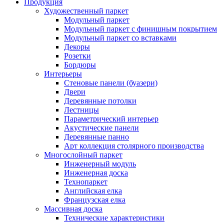
Продукция
Художественный паркет
Модульный паркет
Модульный паркет с финишным покрытием
Модульный паркет со вставками
Декоры
Розетки
Бордюры
Интерьеры
Стеновые панели (буазери)
Двери
Деревянные потолки
Лестницы
Параметрический интерьер
Акустические панели
Деревянные панно
Арт коллекция столярного производства
Многослойный паркет
Инженерный модуль
Инженерная доска
Технопаркет
Английская елка
Французская елка
Массивная доска
Технические характеристики