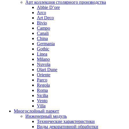
Арт коллекция столярного производства
Abbie D’ore
Arco
Art Deco
Bivio
Campo
Canali
China
Germania
Gothic
Linea
Milano
Nuvola
Olari Dune
Oriente
Parco
Regola
Roma
Sicilia
Vento
Villa
Многослойный паркет
Инженерный модуль
Технические характеристики
Виды декоративной обработки