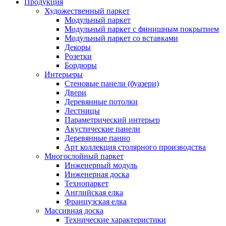
Продукция
Художественный паркет
Модульный паркет
Модульный паркет с финишным покрытием
Модульный паркет со вставками
Декоры
Розетки
Бордюры
Интерьеры
Стеновые панели (буазери)
Двери
Деревянные потолки
Лестницы
Параметрический интерьер
Акустические панели
Деревянные панно
Арт коллекция столярного производства
Многослойный паркет
Инженерный модуль
Инженерная доска
Технопаркет
Английская елка
Французская елка
Массивная доска
Технические характеристики