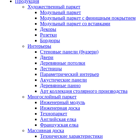
Продукция
Художественный паркет
Модульный паркет
Модульный паркет с финишным покрытием
Модульный паркет со вставками
Декоры
Розетки
Бордюры
Интерьеры
Стеновые панели (буазери)
Двери
Деревянные потолки
Лестницы
Параметрический интерьер
Акустические панели
Деревянные панно
Арт коллекция столярного производства
Многослойный паркет
Инженерный модуль
Инженерная доска
Технопаркет
Английская елка
Французская елка
Массивная доска
Технические характеристики