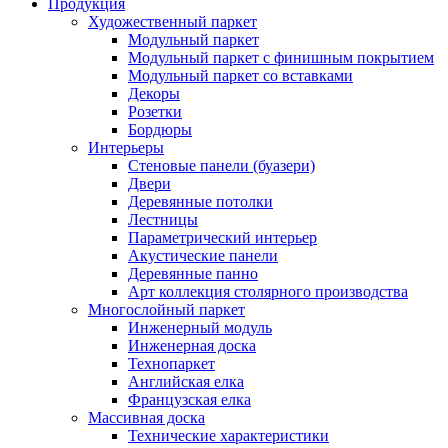
Продукция
Художественный паркет
Модульный паркет
Модульный паркет с финишным покрытием
Модульный паркет со вставками
Декоры
Розетки
Бордюры
Интерьеры
Стеновые панели (буазери)
Двери
Деревянные потолки
Лестницы
Параметрический интерьер
Акустические панели
Деревянные панно
Арт коллекция столярного производства
Многослойный паркет
Инженерный модуль
Инженерная доска
Технопаркет
Английская елка
Французская елка
Массивная доска
Технические характеристики