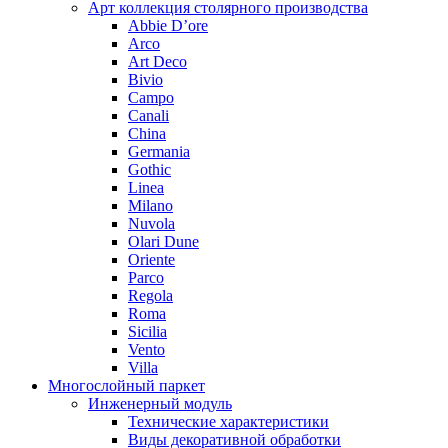
Арт коллекция столярного производства
Abbie D’ore
Arco
Art Deco
Bivio
Campo
Canali
China
Germania
Gothic
Linea
Milano
Nuvola
Olari Dune
Oriente
Parco
Regola
Roma
Sicilia
Vento
Villa
Многослойный паркет
Инженерный модуль
Технические характеристики
Виды декоративной обработки