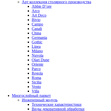
Арт коллекция столярного производства
Abbie D’ore
Arco
Art Deco
Bivio
Campo
Canali
China
Germania
Gothic
Linea
Milano
Nuvola
Olari Dune
Oriente
Parco
Regola
Roma
Sicilia
Vento
Villa
Многослойный паркет
Инженерный модуль
Технические характеристики
Виды декоративной обработки