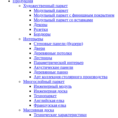
Продукция
Художественный паркет
Модульный паркет
Модульный паркет с финишным покрытием
Модульный паркет со вставками
Декоры
Розетки
Бордюры
Интерьеры
Стеновые панели (буазери)
Двери
Деревянные потолки
Лестницы
Параметрический интерьер
Акустические панели
Деревянные панно
Арт коллекция столярного производства
Многослойный паркет
Инженерный модуль
Инженерная доска
Технопаркет
Английская елка
Французская елка
Массивная доска
Технические характеристики