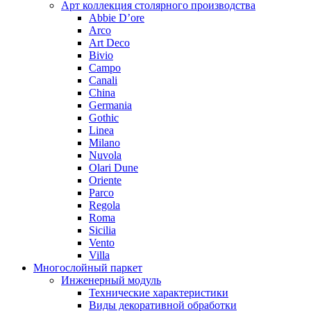
Арт коллекция столярного производства
Abbie D’ore
Arco
Art Deco
Bivio
Campo
Canali
China
Germania
Gothic
Linea
Milano
Nuvola
Olari Dune
Oriente
Parco
Regola
Roma
Sicilia
Vento
Villa
Многослойный паркет
Инженерный модуль
Технические характеристики
Виды декоративной обработки