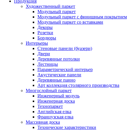
Продукция
Художественный паркет
Модульный паркет
Модульный паркет с финишным покрытием
Модульный паркет со вставками
Декоры
Розетки
Бордюры
Интерьеры
Стеновые панели (буазери)
Двери
Деревянные потолки
Лестницы
Параметрический интерьер
Акустические панели
Деревянные панно
Арт коллекция столярного производства
Многослойный паркет
Инженерный модуль
Инженерная доска
Технопаркет
Английская елка
Французская елка
Массивная доска
Технические характеристики