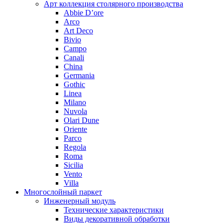
Арт коллекция столярного производства
Abbie D’ore
Arco
Art Deco
Bivio
Campo
Canali
China
Germania
Gothic
Linea
Milano
Nuvola
Olari Dune
Oriente
Parco
Regola
Roma
Sicilia
Vento
Villa
Многослойный паркет
Инженерный модуль
Технические характеристики
Виды декоративной обработки