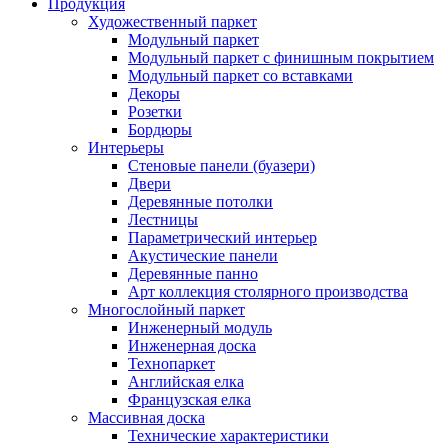
Продукция
Художественный паркет
Модульный паркет
Модульный паркет с финишным покрытием
Модульный паркет со вставками
Декоры
Розетки
Бордюры
Интерьеры
Стеновые панели (буазери)
Двери
Деревянные потолки
Лестницы
Параметрический интерьер
Акустические панели
Деревянные панно
Арт коллекция столярного производства
Многослойный паркет
Инженерный модуль
Инженерная доска
Технопаркет
Английская елка
Французская елка
Массивная доска
Технические характеристики