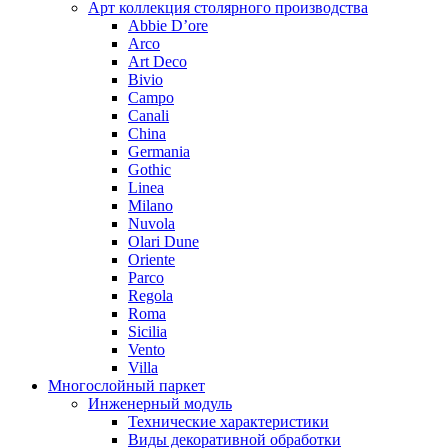
Арт коллекция столярного производства
Abbie D’ore
Arco
Art Deco
Bivio
Campo
Canali
China
Germania
Gothic
Linea
Milano
Nuvola
Olari Dune
Oriente
Parco
Regola
Roma
Sicilia
Vento
Villa
Многослойный паркет
Инженерный модуль
Технические характеристики
Виды декоративной обработки