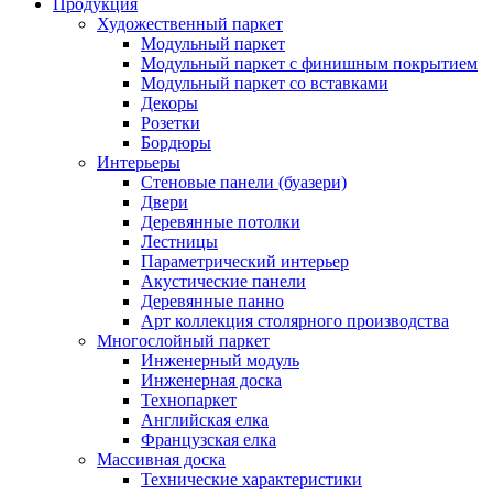
Продукция
Художественный паркет
Модульный паркет
Модульный паркет с финишным покрытием
Модульный паркет со вставками
Декоры
Розетки
Бордюры
Интерьеры
Стеновые панели (буазери)
Двери
Деревянные потолки
Лестницы
Параметрический интерьер
Акустические панели
Деревянные панно
Арт коллекция столярного производства
Многослойный паркет
Инженерный модуль
Инженерная доска
Технопаркет
Английская елка
Французская елка
Массивная доска
Технические характеристики