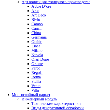
Арт коллекция столярного производства
Abbie D’ore
Arco
Art Deco
Bivio
Campo
Canali
China
Germania
Gothic
Linea
Milano
Nuvola
Olari Dune
Oriente
Parco
Regola
Roma
Sicilia
Vento
Villa
Многослойный паркет
Инженерный модуль
Технические характеристики
Виды декоративной обработки