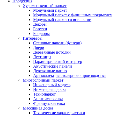
Продукция
Художественный паркет
Модульный паркет
Модульный паркет с финишным покрытием
Модульный паркет со вставками
Декоры
Розетки
Бордюры
Интерьеры
Стеновые панели (буазери)
Двери
Деревянные потолки
Лестницы
Параметрический интерьер
Акустические панели
Деревянные панно
Арт коллекция столярного производства
Многослойный паркет
Инженерный модуль
Инженерная доска
Технопаркет
Английская елка
Французская елка
Массивная доска
Технические характеристики