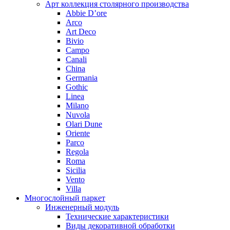
Арт коллекция столярного производства
Abbie D’ore
Arco
Art Deco
Bivio
Campo
Canali
China
Germania
Gothic
Linea
Milano
Nuvola
Olari Dune
Oriente
Parco
Regola
Roma
Sicilia
Vento
Villa
Многослойный паркет
Инженерный модуль
Технические характеристики
Виды декоративной обработки