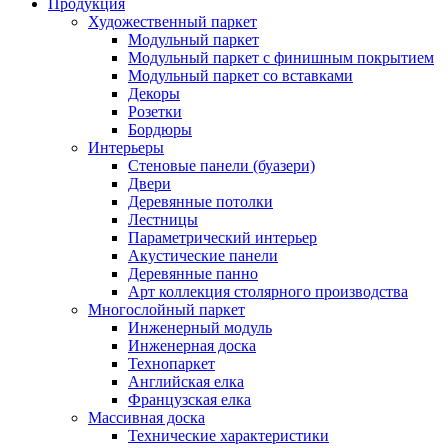
Продукция
Художественный паркет
Модульный паркет
Модульный паркет с финишным покрытием
Модульный паркет со вставками
Декоры
Розетки
Бордюры
Интерьеры
Стеновые панели (буазери)
Двери
Деревянные потолки
Лестницы
Параметрический интерьер
Акустические панели
Деревянные панно
Арт коллекция столярного производства
Многослойный паркет
Инженерный модуль
Инженерная доска
Технопаркет
Английская елка
Французская елка
Массивная доска
Технические характеристики