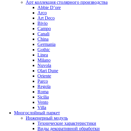
Арт коллекция столярного производства
Abbie D’ore
Arco
Art Deco
Bivio
Campo
Canali
China
Germania
Gothic
Linea
Milano
Nuvola
Olari Dune
Oriente
Parco
Regola
Roma
Sicilia
Vento
Villa
Многослойный паркет
Инженерный модуль
Технические характеристики
Виды декоративной обработки