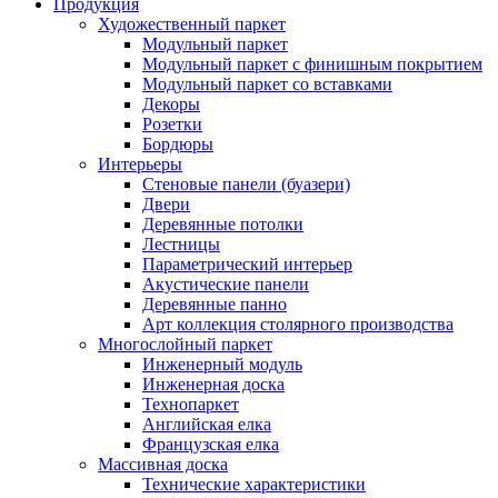
Продукция
Художественный паркет
Модульный паркет
Модульный паркет с финишным покрытием
Модульный паркет со вставками
Декоры
Розетки
Бордюры
Интерьеры
Стеновые панели (буазери)
Двери
Деревянные потолки
Лестницы
Параметрический интерьер
Акустические панели
Деревянные панно
Арт коллекция столярного производства
Многослойный паркет
Инженерный модуль
Инженерная доска
Технопаркет
Английская елка
Французская елка
Массивная доска
Технические характеристики