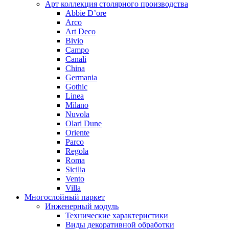
Арт коллекция столярного производства
Abbie D’ore
Arco
Art Deco
Bivio
Campo
Canali
China
Germania
Gothic
Linea
Milano
Nuvola
Olari Dune
Oriente
Parco
Regola
Roma
Sicilia
Vento
Villa
Многослойный паркет
Инженерный модуль
Технические характеристики
Виды декоративной обработки