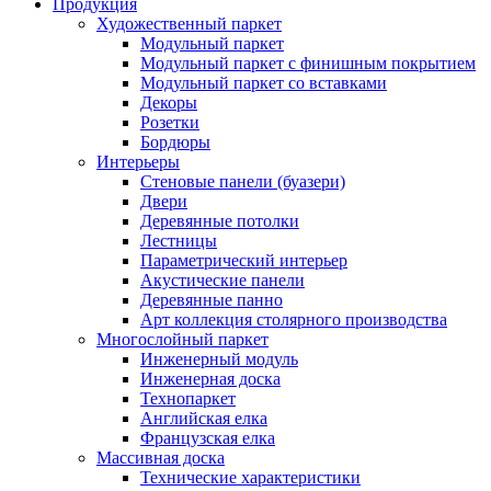
Продукция
Художественный паркет
Модульный паркет
Модульный паркет с финишным покрытием
Модульный паркет со вставками
Декоры
Розетки
Бордюры
Интерьеры
Стеновые панели (буазери)
Двери
Деревянные потолки
Лестницы
Параметрический интерьер
Акустические панели
Деревянные панно
Арт коллекция столярного производства
Многослойный паркет
Инженерный модуль
Инженерная доска
Технопаркет
Английская елка
Французская елка
Массивная доска
Технические характеристики