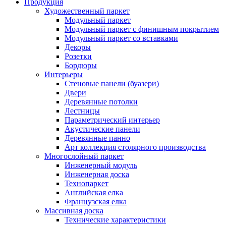
Продукция
Художественный паркет
Модульный паркет
Модульный паркет с финишным покрытием
Модульный паркет со вставками
Декоры
Розетки
Бордюры
Интерьеры
Стеновые панели (буазери)
Двери
Деревянные потолки
Лестницы
Параметрический интерьер
Акустические панели
Деревянные панно
Арт коллекция столярного производства
Многослойный паркет
Инженерный модуль
Инженерная доска
Технопаркет
Английская елка
Французская елка
Массивная доска
Технические характеристики