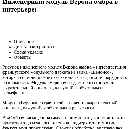
Инженерный модуль Верона омбра в
интерьере:
Описание
Доп. характеристики
Схема укладки
Объекты
Рисунок инженерного модуля
Верона омбра
– интерпретация
французского модульного паркета из замка «Шенонсо»,
который сочетает в себе изысканность и строгость, парадность
и скромность. Модуль «Верона» создает необыкновенно
выразительный орнамент, кажущийся объемным и
рельефным.
Модуль «Верона» создает необыкновенно выразительный
орнамент, кажущийся объемным и рельефным.
В «Омбра» насыщенная гамма, напоминающая цвет янтаря от
ирискового до медового оттенков, подчеркнута темными
фактурными прожилками. Сложная обработка, включающая