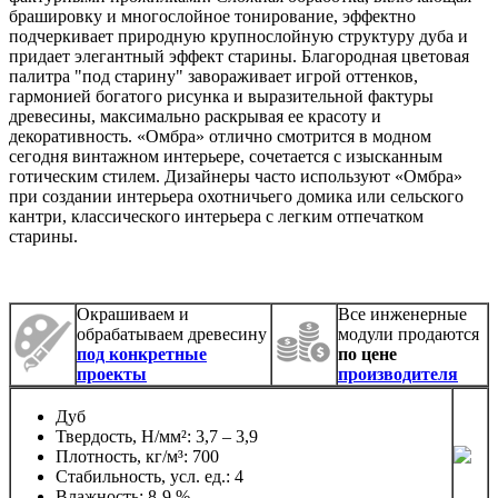
брашировку и многослойное тонирование, эффектно
подчеркивает природную крупнослойную структуру дуба и
придает элегантный эффект старины. Благородная цветовая
палитра "под старину" завораживает игрой оттенков,
гармонией богатого рисунка и выразительной фактуры
древесины, максимально раскрывая ее красоту и
декоративность. «Омбра» отлично смотрится в модном
сегодня винтажном интерьере, сочетается с изысканным
готическим стилем. Дизайнеры часто используют «Омбра»
при создании интерьера охотничьего домика или сельского
кантри, классического интерьера с легким отпечатком
старины.
Окрашиваем и
Все инженерные
обрабатываем древесину
модули продаются
под конкретные
по цене
проекты
производителя
Дуб
Твердость, Н/мм²: 3,7 – 3,9
Плотность, кг/м³: 700
Стабильность, усл. ед.: 4
Влажность: 8-9 %