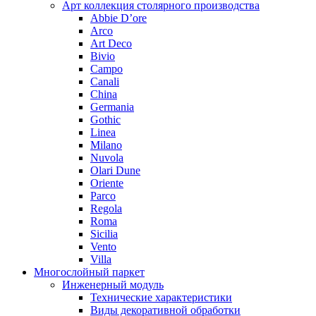
Арт коллекция столярного производства
Abbie D’ore
Arco
Art Deco
Bivio
Campo
Canali
China
Germania
Gothic
Linea
Milano
Nuvola
Olari Dune
Oriente
Parco
Regola
Roma
Sicilia
Vento
Villa
Многослойный паркет
Инженерный модуль
Технические характеристики
Виды декоративной обработки