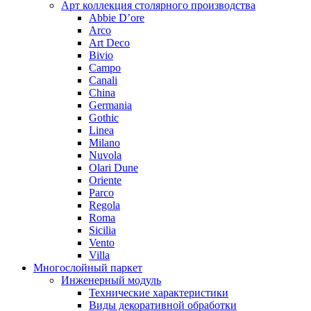
Арт коллекция столярного производства
Abbie D’ore
Arco
Art Deco
Bivio
Campo
Canali
China
Germania
Gothic
Linea
Milano
Nuvola
Olari Dune
Oriente
Parco
Regola
Roma
Sicilia
Vento
Villa
Многослойный паркет
Инженерный модуль
Технические характеристики
Виды декоративной обработки