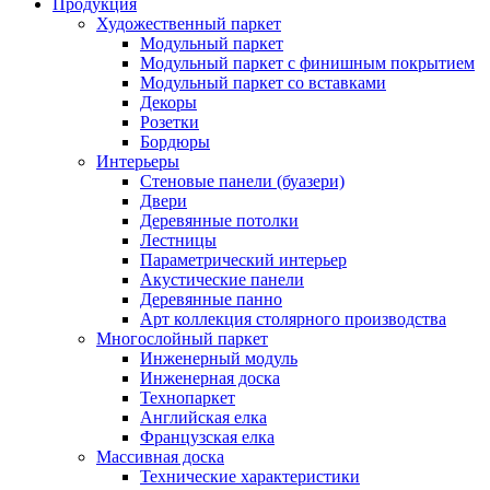
Продукция
Художественный паркет
Модульный паркет
Модульный паркет с финишным покрытием
Модульный паркет со вставками
Декоры
Розетки
Бордюры
Интерьеры
Стеновые панели (буазери)
Двери
Деревянные потолки
Лестницы
Параметрический интерьер
Акустические панели
Деревянные панно
Арт коллекция столярного производства
Многослойный паркет
Инженерный модуль
Инженерная доска
Технопаркет
Английская елка
Французская елка
Массивная доска
Технические характеристики