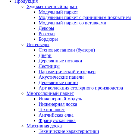
Продукция
Художественный паркет
Модульный паркет
Модульный паркет с финишным покрытием
Модульный паркет со вставками
Декоры
Розетки
Бордюры
Интерьеры
Стеновые панели (буазери)
Двери
Деревянные потолки
Лестницы
Параметрический интерьер
Акустические панели
Деревянные панно
Арт коллекция столярного производства
Многослойный паркет
Инженерный модуль
Инженерная доска
Технопаркет
Английская елка
Французская елка
Массивная доска
Технические характеристики