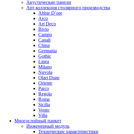
Акустические панели
Арт коллекция столярного производства
Abbie D’ore
Arco
Art Deco
Bivio
Campo
Canali
China
Germania
Gothic
Linea
Milano
Nuvola
Olari Dune
Oriente
Parco
Regola
Roma
Sicilia
Vento
Villa
Многослойный паркет
Инженерный модуль
Технические характеристики