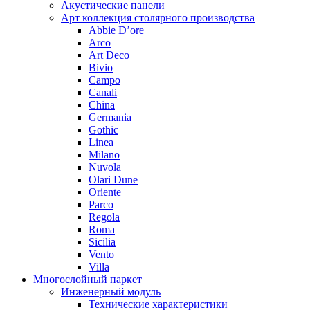
Акустические панели
Арт коллекция столярного производства
Abbie D’ore
Arco
Art Deco
Bivio
Campo
Canali
China
Germania
Gothic
Linea
Milano
Nuvola
Olari Dune
Oriente
Parco
Regola
Roma
Sicilia
Vento
Villa
Многослойный паркет
Инженерный модуль
Технические характеристики