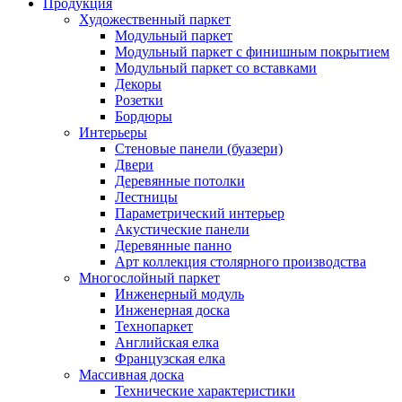
Продукция
Художественный паркет
Модульный паркет
Модульный паркет с финишным покрытием
Модульный паркет со вставками
Декоры
Розетки
Бордюры
Интерьеры
Стеновые панели (буазери)
Двери
Деревянные потолки
Лестницы
Параметрический интерьер
Акустические панели
Деревянные панно
Арт коллекция столярного производства
Многослойный паркет
Инженерный модуль
Инженерная доска
Технопаркет
Английская елка
Французская елка
Массивная доска
Технические характеристики