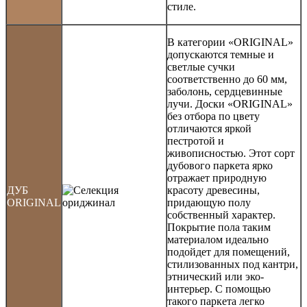
стиле.
В категории «ORIGINAL»
допускаются темные и
светлые сучки
соответственно до 60 мм,
заболонь, сердцевинные
лучи. Доски «ORIGINAL»
без отбора по цвету
отличаются яркой
пестротой и
живописностью. Этот сорт
дубового паркета ярко
отражает природную
ДУБ
красоту древесины,
ORIGINAL
придающую полу
собственный характер.
Покрытие пола таким
материалом идеально
подойдет для помещений,
стилизованных под кантри,
этнический или эко-
интерьер. С помощью
такого паркета легко