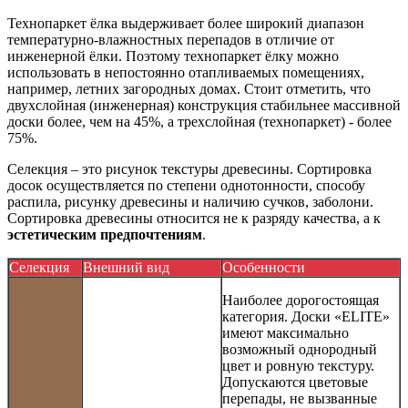
Технопаркет ёлка выдерживает более широкий диапазон
температурно-влажностных перепадов в отличие от
инженерной ёлки. Поэтому технопаркет ёлку можно
использовать в непостоянно отапливаемых помещениях,
например, летних загородных домах. Стоит отметить, что
двухслойная (инженерная) конструкция стабильнее массивной
доски более, чем на 45%, а трехслойная (технопаркет) - более
75%.
Селекция – это рисунок текстуры древесины. Сортировка
досок осуществляется по степени однотонности, способу
распила, рисунку древесины и наличию сучков, заболони.
Сортировка древесины относится не к разряду качества, а к
эстетическим предпочтениям
.
Селекция
Внешний вид
Особенности
Наиболее дорогостоящая
категория. Доски «ELITE»
имеют максимально
возможный однородный
цвет и ровную текстуру.
Допускаются цветовые
перепады, не вызванные