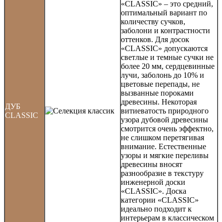
«CLASSIC» – это средний,
оптимальный вариант по
количеству сучков,
заболони и контрастности
оттенков. Для досок
«CLASSIC» допускаются
светлые и темные сучки не
более 20 мм, сердцевинные
лучи, заболонь до 10% и
цветовые перепады, не
вызванные пороками
древесины. Некоторая
ДУБ
витиеватость природного
CLASSIC
узора дубовой древесины
смотрится очень эффектно,
не слишком перетягивая
внимание. Естественные
узоры и мягкие переливы
древесины вносят
разнообразие в текстуру
инженерной доски
«CLASSIC». Доска
категории «CLASSIC»
идеально подходит к
интерьерам в классическом