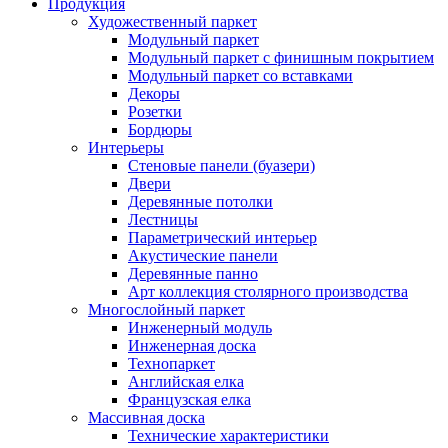
Продукция
Художественный паркет
Модульный паркет
Модульный паркет с финишным покрытием
Модульный паркет со вставками
Декоры
Розетки
Бордюры
Интерьеры
Стеновые панели (буазери)
Двери
Деревянные потолки
Лестницы
Параметрический интерьер
Акустические панели
Деревянные панно
Арт коллекция столярного производства
Многослойный паркет
Инженерный модуль
Инженерная доска
Технопаркет
Английская елка
Французская елка
Массивная доска
Технические характеристики