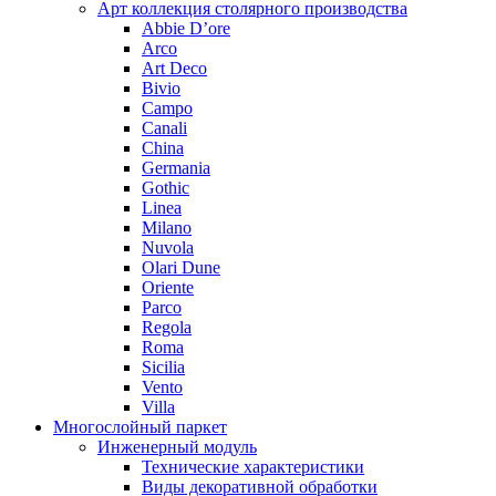
Арт коллекция столярного производства
Abbie D’ore
Arco
Art Deco
Bivio
Campo
Canali
China
Germania
Gothic
Linea
Milano
Nuvola
Olari Dune
Oriente
Parco
Regola
Roma
Sicilia
Vento
Villa
Многослойный паркет
Инженерный модуль
Технические характеристики
Виды декоративной обработки