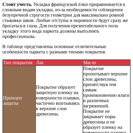
Стоит учесть.
Укладка французской ёлки приравнивается к
сложным видам укладки, из-за необходимости соблюдения
безупречной строгости геометрии для максимально ровной
стыковки швов. Любые отступы и неровности будут сразу же
бросаться в глаза. Для получения презентабельного пола
укладку этого вида паркета должны выполнять
профессионалы.
В таблице представлены основные отличительные
особенности паркета с разными типами покрытия.
Тип покрытия
Лак
Масло
Покрытие
пропитывает верхние
слои древесины,
препятствуя тем
Покрытие образует
самым
защитную пленку на
проникновению влаги
Принцип
поверхности плашки,
и различных
защиты
частично впитываясь
загрязнений.
в верхние слои
Покрытие не
древесины.
закрывает поры
древесины и не
образует пленку на
поверхности плашки