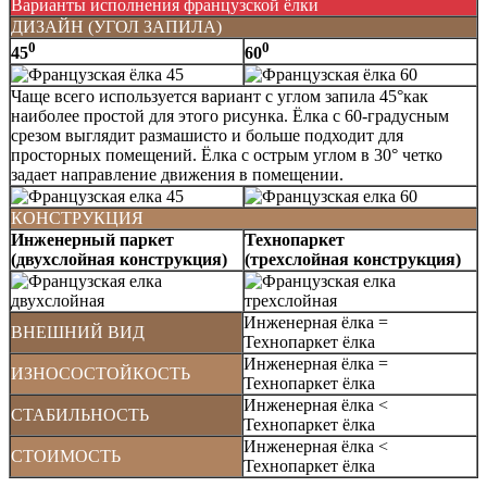
Варианты исполнения французской ёлки
ДИЗАЙН (УГОЛ ЗАПИЛА)
0
0
45
60
Чаще всего используется вариант с углом запила 45°как
наиболее простой для этого рисунка. Ёлка с 60-градусным
срезом выглядит размашисто и больше подходит для
просторных помещений. Ёлка с острым углом в 30° четко
задает направление движения в помещении.
КОНСТРУКЦИЯ
Инженерный паркет
Технопаркет
(двухслойная конструкция)
(трехслойная конструкция)
Инженерная ёлка =
ВНЕШНИЙ ВИД
Технопаркет ёлка
Инженерная ёлка =
ИЗНОСОСТОЙКОСТЬ
Технопаркет ёлка
Инженерная ёлка <
СТАБИЛЬНОСТЬ
Технопаркет ёлка
Инженерная ёлка <
СТОИМОСТЬ
Технопаркет ёлка