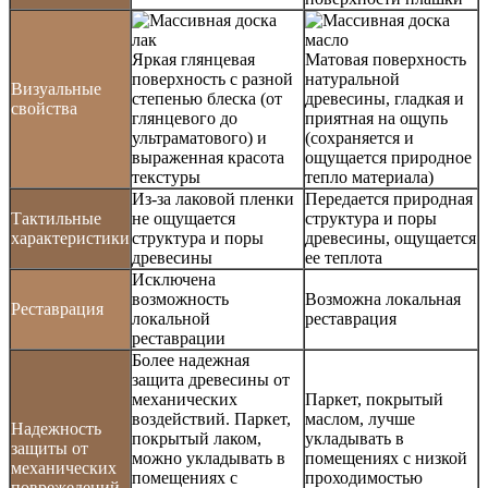
Яркая глянцевая
Матовая поверхность
поверхность с разной
натуральной
Визуальные
степенью блеска (от
древесины, гладкая и
свойства
глянцевого до
приятная на ощупь
ультраматового) и
(сохраняется и
выраженная красота
ощущается природное
текстуры
тепло материала)
Из-за лаковой пленки
Передается природная
Тактильные
не ощущается
структура и поры
характеристики
структура и поры
древесины, ощущается
древесины
ее теплота
Исключена
возможность
Возможна локальная
Реставрация
локальной
реставрация
реставрации
Более надежная
защита древесины от
механических
Паркет, покрытый
воздействий. Паркет,
маслом, лучше
Надежность
покрытый лаком,
укладывать в
защиты от
можно укладывать в
помещениях с низкой
механических
помещениях с
проходимостью
поврежедений