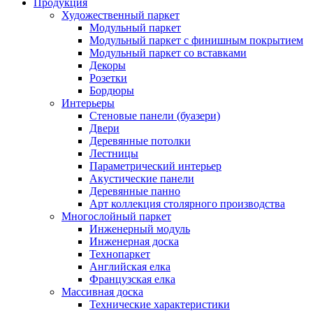
Продукция
Художественный паркет
Модульный паркет
Модульный паркет с финишным покрытием
Модульный паркет со вставками
Декоры
Розетки
Бордюры
Интерьеры
Стеновые панели (буазери)
Двери
Деревянные потолки
Лестницы
Параметрический интерьер
Акустические панели
Деревянные панно
Арт коллекция столярного производства
Многослойный паркет
Инженерный модуль
Инженерная доска
Технопаркет
Английская елка
Французская елка
Массивная доска
Технические характеристики