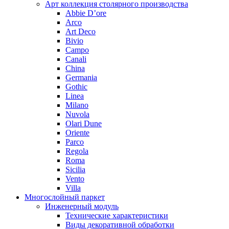
Арт коллекция столярного производства
Abbie D’ore
Arco
Art Deco
Bivio
Campo
Canali
China
Germania
Gothic
Linea
Milano
Nuvola
Olari Dune
Oriente
Parco
Regola
Roma
Sicilia
Vento
Villa
Многослойный паркет
Инженерный модуль
Технические характеристики
Виды декоративной обработки