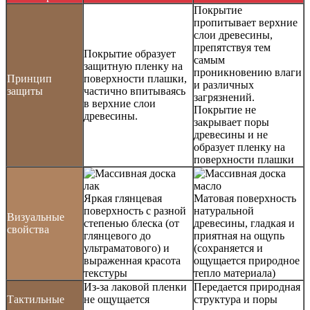
Покрытие
пропитывает верхние
слои древесины,
препятствуя тем
Покрытие образует
самым
защитную пленку на
проникновению влаги
Принцип
поверхности плашки,
и различных
защиты
частично впитываясь
загрязнений.
в верхние слои
Покрытие не
древесины.
закрывает поры
древесины и не
образует пленку на
поверхности плашки
Яркая глянцевая
Матовая поверхность
поверхность с разной
натуральной
Визуальные
степенью блеска (от
древесины, гладкая и
свойства
глянцевого до
приятная на ощупь
ультраматового) и
(сохраняется и
выраженная красота
ощущается природное
текстуры
тепло материала)
Из-за лаковой пленки
Передается природная
Тактильные
не ощущается
структура и поры