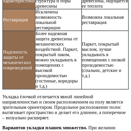
характеристики
структура и поры
древесины, ощущается
древесины
ее теплота
Исключена
возможность
Возможна локальная
Реставрация
локальной
реставрация
реставрации
Более надежная
защита древесины от
механических
Паркет, покрытый
воздействий. Паркет,
маслом, лучше
Надежность
покрытый лаком,
укладывать в
защиты от
можно укладывать в
помещениях с низкой
механических
помещениях с
проходимостью
поврежедений
высокой
(спальни, детские и
проходимостью
т.д.)
(гостиные, коридоры
и т.д.)
Укладка ёлочкой отличается явной линейной
направленностью и своим расположением на полу является
зрительным ориентиром. Продольное расположение полос
вытягивает пространство и делает его длиннее, а поперечное
– визуально расширяет.
Вариантов укладки плашек множество.
При желании