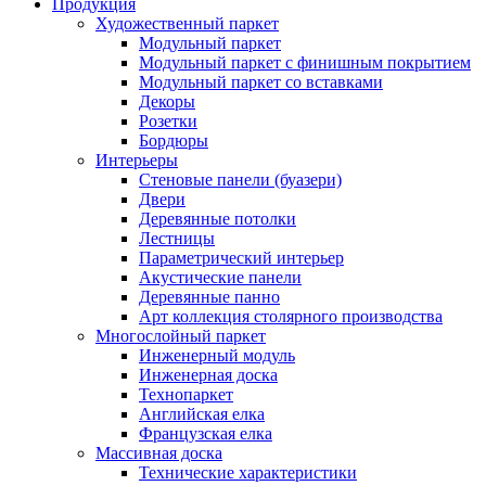
Продукция
Художественный паркет
Модульный паркет
Модульный паркет с финишным покрытием
Модульный паркет со вставками
Декоры
Розетки
Бордюры
Интерьеры
Стеновые панели (буазери)
Двери
Деревянные потолки
Лестницы
Параметрический интерьер
Акустические панели
Деревянные панно
Арт коллекция столярного производства
Многослойный паркет
Инженерный модуль
Инженерная доска
Технопаркет
Английская елка
Французская елка
Массивная доска
Технические характеристики