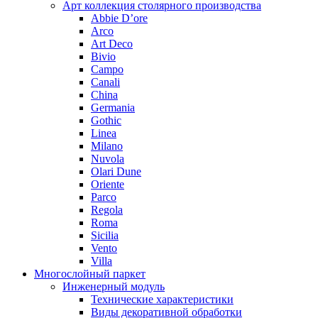
Арт коллекция столярного производства
Abbie D’ore
Arco
Art Deco
Bivio
Campo
Canali
China
Germania
Gothic
Linea
Milano
Nuvola
Olari Dune
Oriente
Parco
Regola
Roma
Sicilia
Vento
Villa
Многослойный паркет
Инженерный модуль
Технические характеристики
Виды декоративной обработки