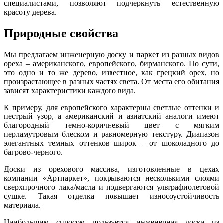
специалистами, позволяют подчеркнуть естественную
красоту дерева.
Природные свойства
Мы предлагаем инженерную доску и паркет из разных видов
ореха – американского, европейского, бирманского. По сути,
это одно и то же дерево, известное, как грецкий орех, но
произрастающее в разных частях света. От места его обитания
зависят характеристики каждого вида.
К примеру, для европейского характерны светлые оттенки и
пестрый узор, а американский и азиатский аналоги имеют
благородный темно-коричневый цвет с мягким
перламутровым блеском и равномерную текстуру. Диапазон
элегантных темных оттенков широк – от шоколадного до
багрово-черного.
Доски из орехового массива, изготовленные в цехах
компании «Артпаркет», покрываются несколькими слоями
сверхпрочного лака/масла и подвергаются ультрафиолетовой
сушке. Такая отделка повышает износоустойчивость
материала.
Наибольшим спросом пользуется инженерная доска из