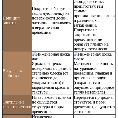
слои древесины,
препятствуя тем
Покрытие образует
самым
защитную пленку на
проникновению влаги
Принцип
поверхности доски,
и различных
защиты
частично впитываясь
загрязнений.
в верхние слои
Покрытие не
древесины
закрывает поры
древесины и не
образует пленку на
поверхности доски
Яркая глянцевая
Матовая поверхность
поверхность с разной
натуральной
Визуальные
степенью блеска (от
древесины, гладкая и
свойства
глянцевого до
приятная на ощупь
ультраматового) и
(сохраняется и
выраженная красота
ощущается природное
текстуры
тепло материала)
Из-за лаковой пленки
Передается природная
Тактильные
не ощущается
структура и поры
характеристики
структура и поры
древесины, ощущается
древесины
ее теплота
Исключена