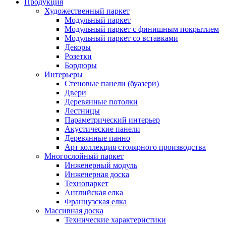
Продукция
Художественный паркет
Модульный паркет
Модульный паркет с финишным покрытием
Модульный паркет со вставками
Декоры
Розетки
Бордюры
Интерьеры
Стеновые панели (буазери)
Двери
Деревянные потолки
Лестницы
Параметрический интерьер
Акустические панели
Деревянные панно
Арт коллекция столярного производства
Многослойный паркет
Инженерный модуль
Инженерная доска
Технопаркет
Английская елка
Французская елка
Массивная доска
Технические характеристики