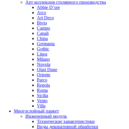
Арт коллекция столярного производства
Abbie D’ore
Arco
Art Deco
Bivio
Campo
Canali
China
Germania
Gothic
Linea
Milano
Nuvola
Olari Dune
Oriente
Parco
Regola
Roma
Sicilia
Vento
Villa
Многослойный паркет
Инженерный модуль
Технические характеристики
Виды декоративной обработки