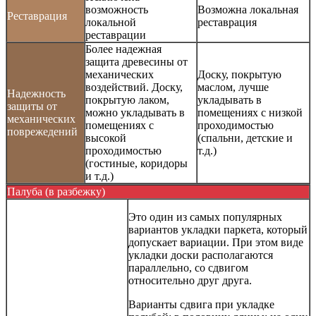
возможность
Возможна локальная
Реставрация
локальной
реставрация
реставрации
Более надежная
защита древесины от
механических
Доску, покрытую
воздействий. Доску,
маслом, лучше
Надежность
покрытую лаком,
укладывать в
защиты от
можно укладывать в
помещениях с низкой
механических
помещениях с
проходимостью
поврежедений
высокой
(спальни, детские и
проходимостью
т.д.)
(гостиные, коридоры
и т.д.)
Палуба (в разбежку)
Это один из самых популярных
вариантов укладки паркета, который
допускает вариации. При этом виде
укладки доски располагаются
параллельно, со сдвигом
относительно друг друга.
Варианты сдвига при укладке