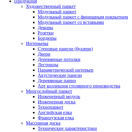
Продукция
Художественный паркет
Модульный паркет
Модульный паркет с финишным покрытием
Модульный паркет со вставками
Декоры
Розетки
Бордюры
Интерьеры
Стеновые панели (буазери)
Двери
Деревянные потолки
Лестницы
Параметрический интерьер
Акустические панели
Деревянные панно
Арт коллекция столярного производства
Многослойный паркет
Инженерный модуль
Инженерная доска
Технопаркет
Английская елка
Французская елка
Массивная доска
Технические характеристики