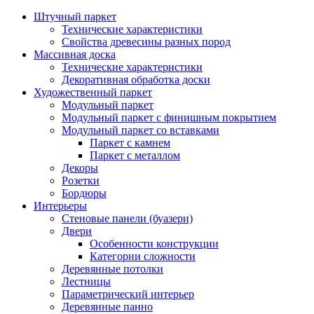
Штучный паркет
Технические характеристики
Свойства древесины разных пород
Массивная доска
Технические характеристики
Декоративная обработка доски
Художественный паркет
Модульный паркет
Модульный паркет с финишным покрытием
Модульный паркет со вставками
Паркет с камнем
Паркет с металлом
Декоры
Розетки
Бордюры
Интерьеры
Стеновые панели (буазери)
Двери
Особенности конструкции
Категории сложности
Деревянные потолки
Лестницы
Параметрический интерьер
Деревянные панно