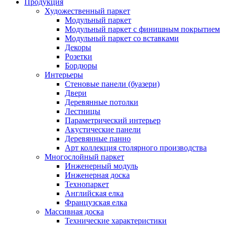
Продукция
Художественный паркет
Модульный паркет
Модульный паркет с финишным покрытием
Модульный паркет со вставками
Декоры
Розетки
Бордюры
Интерьеры
Стеновые панели (буазери)
Двери
Деревянные потолки
Лестницы
Параметрический интерьер
Акустические панели
Деревянные панно
Арт коллекция столярного производства
Многослойный паркет
Инженерный модуль
Инженерная доска
Технопаркет
Английская елка
Французская елка
Массивная доска
Технические характеристики