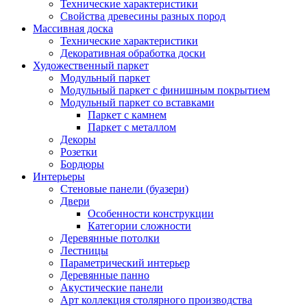
Технические характеристики
Свойства древесины разных пород
Массивная доска
Технические характеристики
Декоративная обработка доски
Художественный паркет
Модульный паркет
Модульный паркет с финишным покрытием
Модульный паркет со вставками
Паркет с камнем
Паркет с металлом
Декоры
Розетки
Бордюры
Интерьеры
Стеновые панели (буазери)
Двери
Особенности конструкции
Категории сложности
Деревянные потолки
Лестницы
Параметрический интерьер
Деревянные панно
Акустические панели
Арт коллекция столярного производства