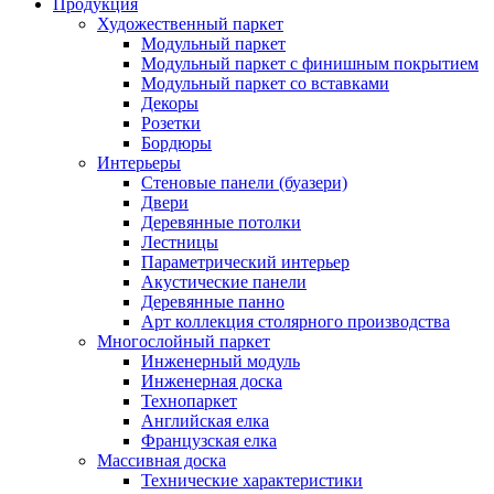
Продукция
Художественный паркет
Модульный паркет
Модульный паркет с финишным покрытием
Модульный паркет со вставками
Декоры
Розетки
Бордюры
Интерьеры
Стеновые панели (буазери)
Двери
Деревянные потолки
Лестницы
Параметрический интерьер
Акустические панели
Деревянные панно
Арт коллекция столярного производства
Многослойный паркет
Инженерный модуль
Инженерная доска
Технопаркет
Английская елка
Французская елка
Массивная доска
Технические характеристики