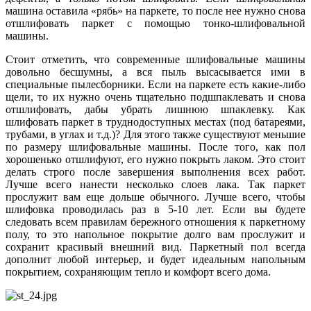
машина оставила «рябь» на паркете, то после нее нужно снова
отшлифовать паркет с помощью тонко-шлифовальной
машины.
Стоит отметить, что современные шлифовальные машины
довольно бесшумны, а вся пыль высасывается ими в
специальные пылесборники. Если на паркете есть какие-либо
щели, то их нужно очень тщательно подшпаклевать и снова
отшлифовать, дабы убрать лишнюю шпаклевку. Как
шлифовать паркет в труднодоступных местах (под батареями,
трубами, в углах и т.д.)? Для этого также существуют меньшие
по размеру шлифовальные машины. После того, как пол
хорошенько отшлифуют, его нужно покрыть лаком. Это стоит
делать строго после завершения выполнения всех работ.
Лучше всего нанести несколько слоев лака. Так паркет
прослужит вам еще дольше обычного. Лучше всего, чтобы
шлифовка проводилась раз в 5-10 лет. Если вы будете
следовать всем правилам бережного отношения к паркетному
полу, то это напольное покрытие долго вам прослужит и
сохранит красивый внешний вид. Паркетный пол всегда
дополнит любой интерьер, и будет идеальным напольным
покрытием, сохраняющим тепло и комфорт всего дома.