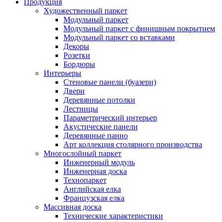
Продукция
Художественный паркет
Модульный паркет
Модульный паркет с финишным покрытием
Модульный паркет со вставками
Декоры
Розетки
Бордюры
Интерьеры
Стеновые панели (буазери)
Двери
Деревянные потолки
Лестницы
Параметрический интерьер
Акустические панели
Деревянные панно
Арт коллекция столярного производства
Многослойный паркет
Инженерный модуль
Инженерная доска
Технопаркет
Английская елка
Французская елка
Массивная доска
Технические характеристики