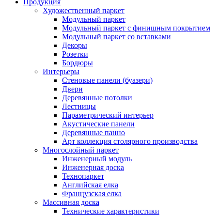
Продукция
Художественный паркет
Модульный паркет
Модульный паркет с финишным покрытием
Модульный паркет со вставками
Декоры
Розетки
Бордюры
Интерьеры
Стеновые панели (буазери)
Двери
Деревянные потолки
Лестницы
Параметрический интерьер
Акустические панели
Деревянные панно
Арт коллекция столярного производства
Многослойный паркет
Инженерный модуль
Инженерная доска
Технопаркет
Английская елка
Французская елка
Массивная доска
Технические характеристики