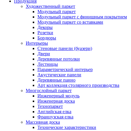
Продукция
Художественный паркет
Модульный паркет
Модульный паркет с финишным покрытием
Модульный паркет со вставками
Декоры
Розетки
Бордюры
Интерьеры
Стеновые панели (буазери)
Двери
Деревянные потолки
Лестницы
Параметрический интерьер
Акустические панели
Деревянные панно
Арт коллекция столярного производства
Многослойный паркет
Инженерный модуль
Инженерная доска
Технопаркет
Английская елка
Французская елка
Массивная доска
Технические характеристики