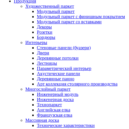
Продукция
Художественный паркет
Модульный паркет
Модульный паркет с финишным покрытием
Модульный паркет со вставками
Декоры
Розетки
Бордюры
Интерьеры
Стеновые панели (буазери)
Двери
Деревянные потолки
Лестницы
Параметрический интерьер
Акустические панели
Деревянные панно
Арт коллекция столярного производства
Многослойный паркет
Инженерный модуль
Инженерная доска
Технопаркет
Английская елка
Французская елка
Массивная доска
Технические характеристики