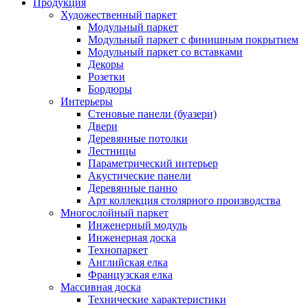
Продукция
Художественный паркет
Модульный паркет
Модульный паркет с финишным покрытием
Модульный паркет со вставками
Декоры
Розетки
Бордюры
Интерьеры
Стеновые панели (буазери)
Двери
Деревянные потолки
Лестницы
Параметрический интерьер
Акустические панели
Деревянные панно
Арт коллекция столярного производства
Многослойный паркет
Инженерный модуль
Инженерная доска
Технопаркет
Английская елка
Французская елка
Массивная доска
Технические характеристики