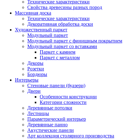
Технические характеристики
Свойства древесины разных пород
Массивная доска
Технические характеристики
Декоративная обработка доски
Художественный паркет
Модульный паркет
Модульный паркет с финишным покрытием
Модульный паркет со вставками
Паркет с камнем
Паркет с металлом
Декоры
Розетки
Бордюры
Интерьеры
Стеновые панели (буазери)
Двери
Особенности конструкции
Категории сложности
Деревянные потолки
Лестницы
Параметрический интерьер
Деревянные панно
Акустические панели
Арт коллекция столярного производства