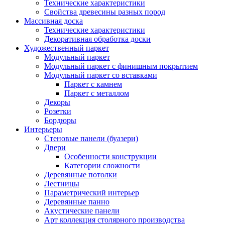
Технические характеристики
Свойства древесины разных пород
Массивная доска
Технические характеристики
Декоративная обработка доски
Художественный паркет
Модульный паркет
Модульный паркет с финишным покрытием
Модульный паркет со вставками
Паркет с камнем
Паркет с металлом
Декоры
Розетки
Бордюры
Интерьеры
Стеновые панели (буазери)
Двери
Особенности конструкции
Категории сложности
Деревянные потолки
Лестницы
Параметрический интерьер
Деревянные панно
Акустические панели
Арт коллекция столярного производства