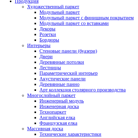
Продукция
Художественный паркет
Модульный паркет
Модульный паркет с финишным покрытием
Модульный паркет со вставками
Декоры
Розетки
Бордюры
Интерьеры
Стеновые панели (буазери)
Двери
Деревянные потолки
Лестницы
Параметрический интерьер
Акустические панели
Деревянные панно
Арт коллекция столярного производства
Многослойный паркет
Инженерный модуль
Инженерная доска
Технопаркет
Английская елка
Французская елка
Массивная доска
Технические характеристики