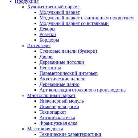
Продукция
Художественный паркет
Модульный паркет
Модульный паркет с финишным покрытием
Модульный паркет со вставками
Декоры
Розетки
Бордюры
Интерьеры
Стеновые панели (буазери)
Двери
Деревянные потолки
Лестницы
Параметрический интерьер
Акустические панели
Деревянные панно
Арт коллекция столярного производства
Многослойный паркет
Инженерный модуль
Инженерная доска
Технопаркет
Английская елка
Французская елка
Массивная доска
Технические характеристики