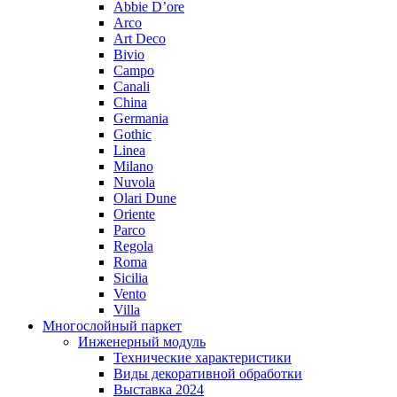
Abbie D’ore
Arco
Art Deco
Bivio
Campo
Canali
China
Germania
Gothic
Linea
Milano
Nuvola
Olari Dune
Oriente
Parco
Regola
Roma
Sicilia
Vento
Villa
Многослойный паркет
Инженерный модуль
Технические характеристики
Виды декоративной обработки
Выставка 2024