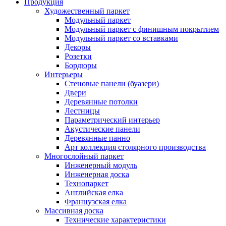
Продукция
Художественный паркет
Модульный паркет
Модульный паркет с финишным покрытием
Модульный паркет со вставками
Декоры
Розетки
Бордюры
Интерьеры
Стеновые панели (буазери)
Двери
Деревянные потолки
Лестницы
Параметрический интерьер
Акустические панели
Деревянные панно
Арт коллекция столярного производства
Многослойный паркет
Инженерный модуль
Инженерная доска
Технопаркет
Английская елка
Французская елка
Массивная доска
Технические характеристики