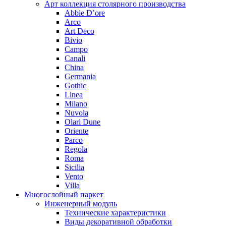
Арт коллекция столярного производства
Abbie D’ore
Arco
Art Deco
Bivio
Campo
Canali
China
Germania
Gothic
Linea
Milano
Nuvola
Olari Dune
Oriente
Parco
Regola
Roma
Sicilia
Vento
Villa
Многослойный паркет
Инженерный модуль
Технические характеристики
Виды декоративной обработки