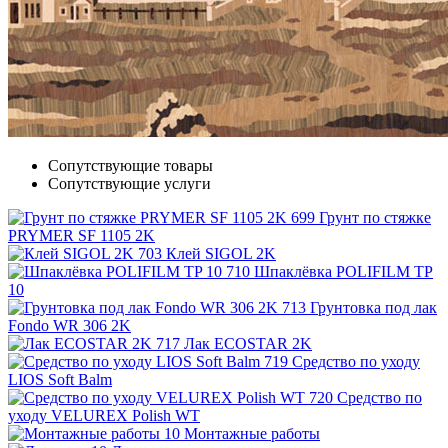
Сопутствующие товары
Сопутствующие услуги
Грунт по стяжке
PRYMER SF 1105 2K
Клей SIGOL 2K
Шпаклёвка POLIFILM TP
10
Грунтовка под лак
Fondo WR 306 2K
Лак ECOSTAR 2K
Средство по уходу
LIOS Soft Balm
Средство по
уходу VELUREX Polish WT
Монтажные работы