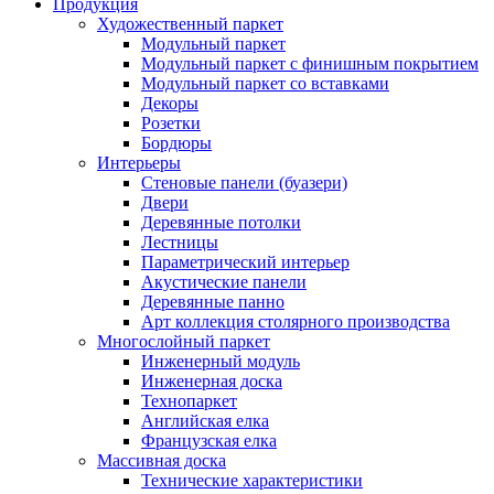
Продукция
Художественный паркет
Модульный паркет
Модульный паркет с финишным покрытием
Модульный паркет со вставками
Декоры
Розетки
Бордюры
Интерьеры
Стеновые панели (буазери)
Двери
Деревянные потолки
Лестницы
Параметрический интерьер
Акустические панели
Деревянные панно
Арт коллекция столярного производства
Многослойный паркет
Инженерный модуль
Инженерная доска
Технопаркет
Английская елка
Французская елка
Массивная доска
Технические характеристики