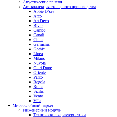
Акустические панели
Арт коллекция столярного производства
Abbie D’ore
Arco
Art Deco
Bivio
Campo
Canali
China
Germania
Gothic
Linea
Milano
Nuvola
Olari Dune
Oriente
Parco
Regola
Roma
Sicilia
Vento
Villa
Многослойный паркет
Инженерный модуль
Технические характеристики