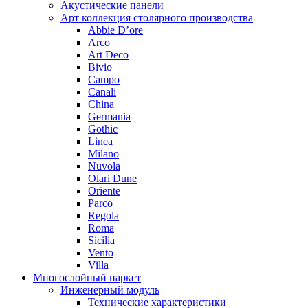
Акустические панели
Арт коллекция столярного производства
Abbie D’ore
Arco
Art Deco
Bivio
Campo
Canali
China
Germania
Gothic
Linea
Milano
Nuvola
Olari Dune
Oriente
Parco
Regola
Roma
Sicilia
Vento
Villa
Многослойный паркет
Инженерный модуль
Технические характеристики