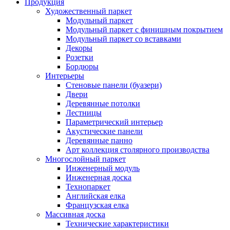
Продукция
Художественный паркет
Модульный паркет
Модульный паркет с финишным покрытием
Модульный паркет со вставками
Декоры
Розетки
Бордюры
Интерьеры
Стеновые панели (буазери)
Двери
Деревянные потолки
Лестницы
Параметрический интерьер
Акустические панели
Деревянные панно
Арт коллекция столярного производства
Многослойный паркет
Инженерный модуль
Инженерная доска
Технопаркет
Английская елка
Французская елка
Массивная доска
Технические характеристики