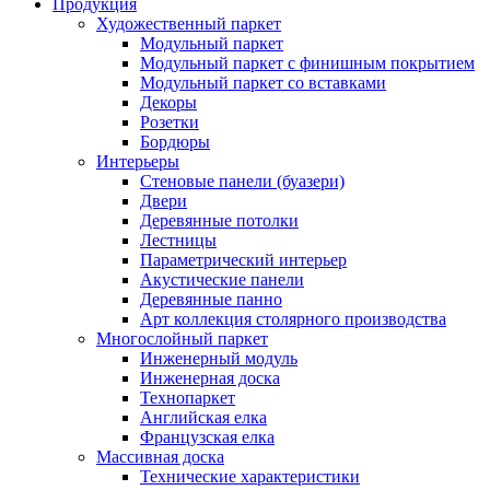
Продукция
Художественный паркет
Модульный паркет
Модульный паркет с финишным покрытием
Модульный паркет со вставками
Декоры
Розетки
Бордюры
Интерьеры
Стеновые панели (буазери)
Двери
Деревянные потолки
Лестницы
Параметрический интерьер
Акустические панели
Деревянные панно
Арт коллекция столярного производства
Многослойный паркет
Инженерный модуль
Инженерная доска
Технопаркет
Английская елка
Французская елка
Массивная доска
Технические характеристики