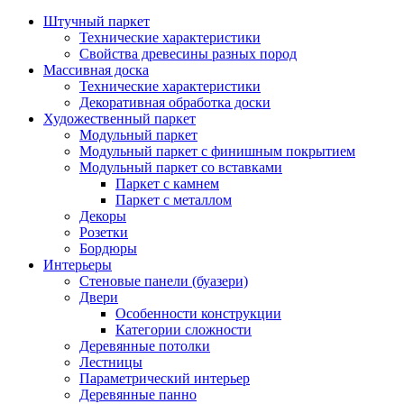
Штучный паркет
Технические характеристики
Свойства древесины разных пород
Массивная доска
Технические характеристики
Декоративная обработка доски
Художественный паркет
Модульный паркет
Модульный паркет с финишным покрытием
Модульный паркет со вставками
Паркет с камнем
Паркет с металлом
Декоры
Розетки
Бордюры
Интерьеры
Стеновые панели (буазери)
Двери
Особенности конструкции
Категории сложности
Деревянные потолки
Лестницы
Параметрический интерьер
Деревянные панно