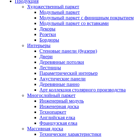
Продукция
Художественный паркет
Модульный паркет
Модульный паркет с финишным покрытием
Модульный паркет со вставками
Декоры
Розетки
Бордюры
Интерьеры
Стеновые панели (буазери)
Двери
Деревянные потолки
Лестницы
Параметрический интерьер
Акустические панели
Деревянные панно
Арт коллекция столярного производства
Многослойный паркет
Инженерный модуль
Инженерная доска
Технопаркет
Английская елка
Французская елка
Массивная доска
Технические характеристики