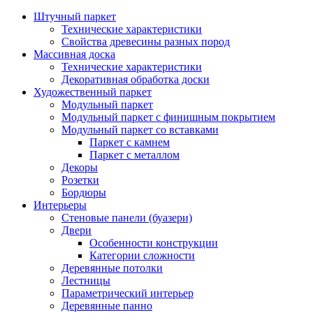
Штучный паркет
Технические характеристики
Свойства древесины разных пород
Массивная доска
Технические характеристики
Декоративная обработка доски
Художественный паркет
Модульный паркет
Модульный паркет с финишным покрытием
Модульный паркет со вставками
Паркет с камнем
Паркет с металлом
Декоры
Розетки
Бордюры
Интерьеры
Стеновые панели (буазери)
Двери
Особенности конструкции
Категории сложности
Деревянные потолки
Лестницы
Параметрический интерьер
Деревянные панно